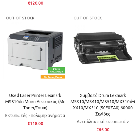
€120.00
OUT-OF-STOCK
OUT-OF-STOCK
Used Laser Printer Lexmark
Συμβατό Drum Lexmark
MS510dn Mono Δικτυακός (με
MS310/MS410/MS510/MX310/M
Toner/Drum)
X410/MX510 (50F0ZA0) 60000
Σελίδες
Εκτυπωτές - πολυμηχανήματα
Ανταλλακτικά εκτυπωτών
€118.00
€65.00