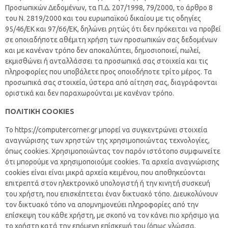
Προσωπικών Δεδομένων, τα Π.Δ. 207/1998, 79/2000, το άρθρο 8
του Ν. 2819/2000 και του ευρωπαϊκού δικαίου με τις οδηγίες
95/46/ΕΚ και 97/66/ΕΚ, δηλώνει ρητώς ότι δεν πρόκειται να προβεί
σε οποιαδήποτε αθέμιτη χρήση των προσωπικών σας δεδομένων
και με κανέναν τρόπο δεν αποκαλύπτει, δημοσιοποιεί, πωλεί,
εκμισθώνει ή ανταλλάσσει τα προσωπικά σας στοιχεία και τις
πληροφορίες που υποβάλετε προς οποιοδήποτε τρίτο μέρος. Τα
προσωπικά σας στοιχεία, ύστερα από αίτηση σας, διαγράφονται
οριστικά και δεν παραχωρούνται με κανέναν τρόπο.
ΠΟΛΙΤΙΚΗ COOKIES
Το https://computercorner.gr μπορεί να συγκεντρώνει στοιχεία
αναγνώρισης των χρηστών της χρησιμοποιώντας τεχνολογίες,
όπως cookies. Χρησιμοποιώντας τον παρόν ιστότοπο συμφωνείτε
ότι μπορούμε να χρησιμοποιούμε cookies. Τα αρχεία αναγνώρισης
cookies είναι είναι μικρά αρχεία κειμένου, που αποθηκεύονται
επιτρεπτά στον ηλεκτρονικό υπολογιστή ή την κινητή συσκευή
του χρήστη, που επισκέπτεται έναν δικτυακό τόπο. Διευκολύνουν
τον δικτυακό τόπο να απομνημονεύει πληροφορίες από την
επίσκεψη του κάθε χρήστη, με σκοπό να τον κάνει πιο χρήσιμο για
το χρήστη κατά την επόμενη επίσκεψή του (όπως γλώσσα,