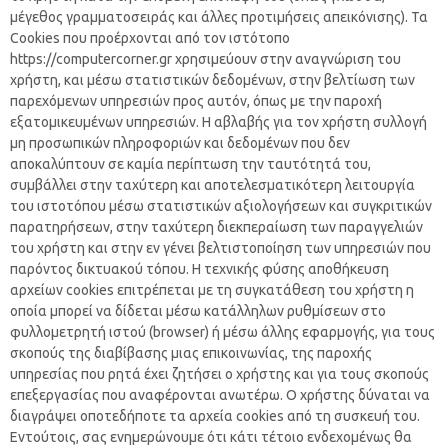
μέγεθος γραμματοσειράς και άλλες προτιμήσεις απεικόνισης). Τα
Cookies που προέρχονται από τον ιστότοπο
https://computercorner.gr χρησιμεύουν στην αναγνώριση του
χρήστη, και μέσω στατιστικών δεδομένων, στην βελτίωση των
παρεχόμενων υπηρεσιών προς αυτόν, όπως με την παροχή
εξατομικευμένων υπηρεσιών. Η αβλαβής για τον χρήστη συλλογή
μη προσωπικών πληροφοριών και δεδομένων που δεν
αποκαλύπτουν σε καμία περίπτωση την ταυτότητά του,
συμβάλλει στην ταχύτερη και αποτελεσματικότερη λειτουργία
του ιστοτόπου μέσω στατιστικών αξιολογήσεων και συγκριτικών
παρατηρήσεων, στην ταχύτερη διεκπεραίωση των παραγγελιών
του χρήστη και στην εν γένει βελτιστοποίηση των υπηρεσιών που
παρόντος δικτυακού τόπου. Η τεχνικής φύσης αποθήκευση
αρχείων cookies επιτρέπεται με τη συγκατάθεση του χρήστη η
οποία μπορεί να δίδεται μέσω κατάλληλων ρυθμίσεων στο
φυλλομετρητή ιστού (browser) ή μέσω άλλης εφαρμογής, για τους
σκοπούς της διαβίβασης μιας επικοινωνίας, της παροχής
υπηρεσίας που ρητά έχει ζητήσει ο χρήστης και για τους σκοπούς
επεξεργασίας που αναφέρονται ανωτέρω. Ο χρήστης δύναται να
διαγράψει οποτεδήποτε τα αρχεία cookies από τη συσκευή του.
Εντούτοις, σας ενημερώνουμε ότι κάτι τέτοιο ενδεχομένως θα