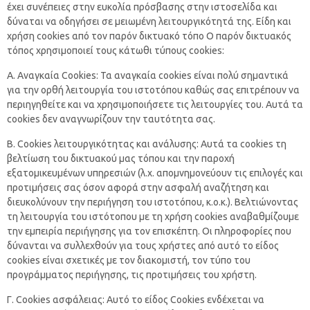
έχει συνέπειες στην ευκολία πρόσβασης στην ιστοσελίδα και
δύναται να οδηγήσει σε μειωμένη λειτουργικότητά της. Είδη και
χρήση cookies από τον παρόν δικτυακό τόπο Ο παρόν δικτυακός
τόπος χρησιμοποιεί τους κάτωθι τύπους cookies:
Α. Αναγκαία Cookies: Τα αναγκαία cookies είναι πολύ σημαντικά
για την ορθή λειτουργία του ιστοτόπου καθώς σας επιτρέπουν να
περιηγηθείτε και να χρησιμοποιήσετε τις λειτουργίες του. Αυτά τα
cookies δεν αναγνωρίζουν την ταυτότητα σας.
Β. Cookies λειτουργικότητας και ανάλυσης: Αυτά τα cookies τη
βελτίωση του δικτυακού μας τόπου και την παροχή
εξατομικευμένων υπηρεσιών (λ.χ. απομνημονεύουν τις επιλογές και
προτιμήσεις σας όσον αφορά στην ασφαλή αναζήτηση και
διευκολύνουν την περιήγηση του ιστοτόπου, κ.ο.κ.). Βελτιώνοντας
τη λειτουργία του ιστότοπου με τη χρήση cookies αναβαθμίζουμε
την εμπειρία περιήγησης για τον επισκέπτη. Οι πληροφορίες που
δύνανται να συλλεχθούν για τους χρήστες από αυτό το είδος
cookies είναι σχετικές με τον διακομιστή, τον τύπο του
προγράμματος περιήγησης, τις προτιμήσεις του χρήστη.
Γ. Cookies ασφάλειας: Αυτό το είδος Cookies ενδέχεται να