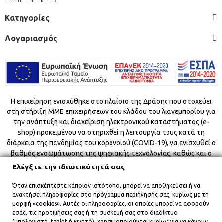
Κατηγορίες
Λογαριασμός
Η επιχείρηση ενισχύθηκε στο πλαίσιο της Δράσης που στοχεύει
στη στήριξη ΜΜΕ επιχειρήσεων του κλάδου του λιανεμπορίου για
την ανάπτυξη και διαχείριση ηλεκτρονικού καταστήματος (e-
shop) προκειμένου να στηριχθεί η λειτουργία τους κατά τη
διάρκεια της πανδημίας του κορονοϊού (COVID-19), να ενισχυθεί ο
βαθμός ενσωμάτωσης της ψηφιακής τεχνολογίας, καθώς και ο
ψηδιακός μετασχηματισμός τους και να αποφευχθεί ο
Ελέγξτε την ιδιωτικότητά σας
συνωστισμός στους εσωτερικούς χώρους.
Όταν επισκέπτεστε κάποιον ιστότοπο, μπορεί να αποθηκεύσει ή να
ανακτήσει πληροφορίες στο πρόγραμμα περιήγησής σας, κυρίως με τη
μορφή «cookies». Αυτές οι πληροφορίες, οι οποίες μπορεί να αφορούν
εσάς, τις προτιμήσεις σας ή τη συσκευή σας στο διαδίκτυο
Copyright © 2021 Computer Corner
(υπολογιστή, tablet ή κινητό), χρησιμοποιούνται κυρίως για να κάνουν