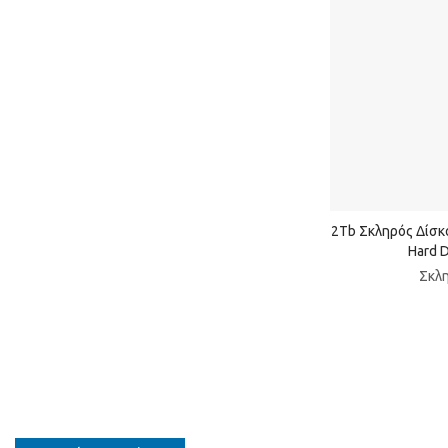
2Tb Σκληρός Δίσκο
Hard D
Σκλη