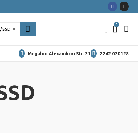
0
0
/ SSD
Megalou Alexandrou Str. 31
2242 020128
 SSD